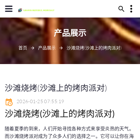
13594780370
产品展示
毕节市代耳山145号
jiuyoulaoge@www.j9.com
首页
产品展示
沙滩烧烤(沙滩上的烤肉派对)
沙滩烧烤(沙滩上的烤肉派对)
2026-01-25 07:55:19
沙滩烧烤(沙滩上的烤肉派对)
随着夏季的到来，人们开始寻找各种方式来享受炎热的天气。
而沙滩烧烤派对成为了众多人们的选择之一。它可以让你在海