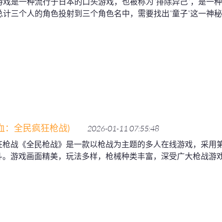
游戏是一种流行于日本的口头游戏，也被称为“排除异己”，是一
计三个人的角色投射到三个角色名中，需要找出“童子”这一神秘身
血：全民疯狂枪战)
2026-01-11 07:55:48
狂枪战《全民枪战》是一款以枪战为主题的多人在线游戏，采用
斗。游戏画面精美，玩法多样，枪械种类丰富，深受广大枪战游