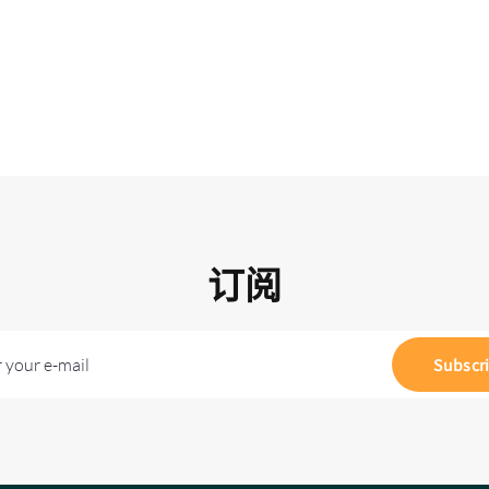
订阅
 your e-mail
Subscr