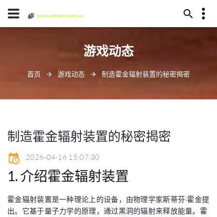
13594780370
游戏动态
毕节市代耳山145号
jiuyoulaoge@www.j9.com
首页
游戏动态
制造霍金辐射装置的秘密揭密
制造霍金辐射装置的秘密揭密
2026-04-16 15:07:30
1. 介绍霍金辐射装置
霍金辐射装置是一种理论上的设备，由物理学家斯蒂芬·霍金提
出。它基于量子力学的原理，通过黑洞的辐射来释放能量。霍